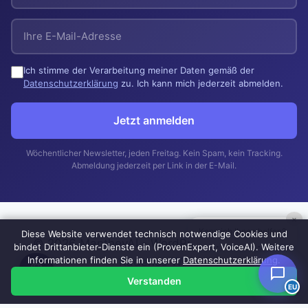
Ich stimme der Verarbeitung meiner Daten gemäß der
Datenschutzerklärung
zu. Ich kann mich jederzeit abmelden.
Jetzt anmelden
Wöchentlicher Newsletter, jeden Freitag. Kein Spam, kein Tracking.
Abmeldung jederzeit per Link in der E-Mail.
×
Kann ich Ihnen helfen?
Diese Website verwendet technisch notwendige Cookies und
© 2026 MantheyAI - WordPress Theme von
bindet Drittanbieter-Dienste ein (ProvenExpert, VoiceAI). Weitere
Informationen finden Sie in unserer
Datenschutzerklärung
.
Kadence WP
Verstanden
EU