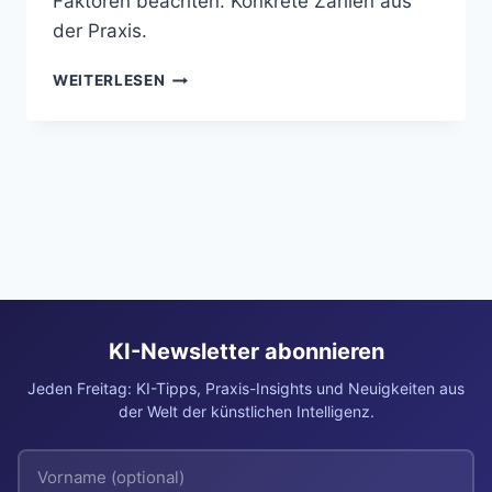
Faktoren beachten. Konkrete Zahlen aus
der Praxis.
KI
WEITERLESEN
IM
MITTELSTAND:
WANN
SICH
DIE
INVESTITION
UNTER
50.000
EURO
LOHNT
–
KI-Newsletter abonnieren
UND
WANN
Jeden Freitag: KI-Tipps, Praxis-Insights und Neuigkeiten aus
NICHT
der Welt der künstlichen Intelligenz.