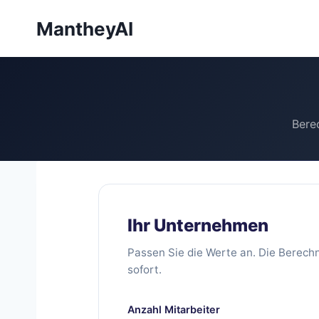
Zum
MantheyAI
Inhalt
springen
Bere
Ihr Unternehmen
Passen Sie die Werte an. Die Berechn
sofort.
Anzahl Mitarbeiter