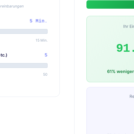
ereinbarungen
5 Min.
Ihr E
15 Min.
91
tc.)
5
61% weniger
50
Re