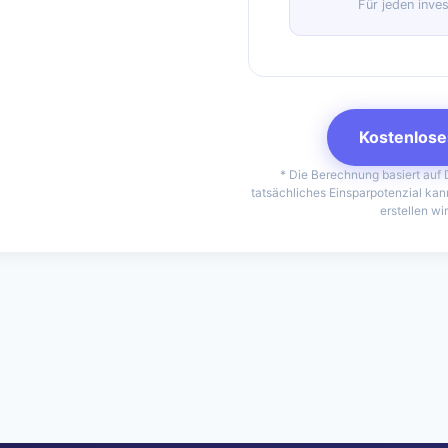
Für jeden inve
Kostenlose
* Die Berechnung basiert auf D
tatsächliches Einsparpotenzial kan
erstellen wi