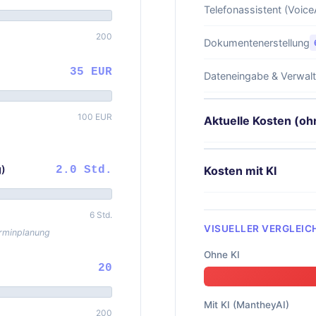
Telefonassistent (Voice
200
Dokumentenerstellung
35 EUR
Dateneingabe & Verwal
100 EUR
Aktuelle Kosten (oh
g)
Kosten mit KI
2.0 Std.
6 Std.
VISUELLER VERGLEIC
erminplanung
Ohne KI
20
Mit KI (MantheyAI)
200