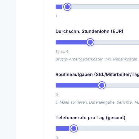
1
Durchschn. Stundenlohn (EUR)
15 EUR
Brutto-Arbeitgeberkosten inkl. Nebenkosten
Routineaufgaben (Std./Mitarbeiter/Ta
0
E-Mails sortieren, Dateneingabe, Berichte, T
Telefonanrufe pro Tag (gesamt)
0