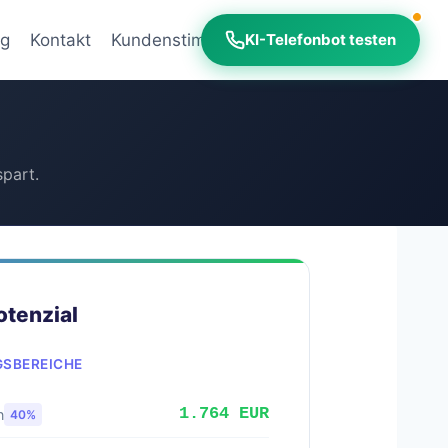
og
Kontakt
Kundenstimmen
KI-ROI-Rechner
KI-Telefonbot testen
part.
otenzial
GSBEREICHE
1.764 EUR
n
40%