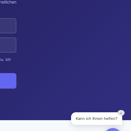
nstlichen
u. Ich
×
Kann ich Ihnen helfen?