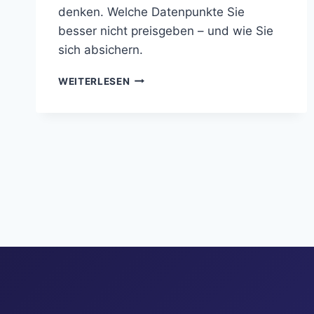
denken. Welche Datenpunkte Sie
besser nicht preisgeben – und wie Sie
sich absichern.
WAS
WEITERLESEN
IHR
CHATBOT
DEM
DATENSCHUTZBEAUFTRAGTEN
VERRÄT
–
UND
WAS
SIE
TUN
SOLLTEN