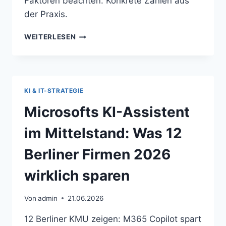
Faktoren beachten. Konkrete Zahlen aus
der Praxis.
KI
WEITERLESEN
IM
MITTELSTAND:
WANN
SICH
DIE
KI & IT-STRATEGIE
INVESTITION
Microsofts KI-Assistent
UNTER
50.000
im Mittelstand: Was 12
EURO
LOHNT
Berliner Firmen 2026
–
UND
wirklich sparen
WANN
NICHT
Von
admin
21.06.2026
12 Berliner KMU zeigen: M365 Copilot spart