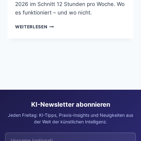
2026 im Schnitt 12 Stunden pro Woche. Wo
es funktioniert – und wo nicht.
MICROSOFTS
WEITERLESEN
KI-
ASSISTENT
IM
MITTELSTAND:
WAS
12
BERLINER
FIRMEN
2026
WIRKLICH
SPAREN
KI-Newsletter abonnieren
Jeden Freitag: KI-Tipps, Praxis-Insights und Neuigkeiten aus
der Welt der künstlichen Intelligenz.