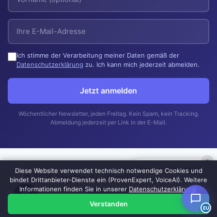
Ich stimme der Verarbeitung meiner Daten gemäß der
Datenschutzerklärung
zu. Ich kann mich jederzeit abmelden.
Jetzt anmelden
Wöchentlicher Newsletter, jeden Freitag. Kein Spam, kein Tracking.
Abmeldung jederzeit per Link in der E-Mail.
×
Kann ich Ihnen helfen?
Diese Website verwendet technisch notwendige Cookies und
© 2026 MantheyAI - WordPress Theme von
bindet Drittanbieter-Dienste ein (ProvenExpert, VoiceAI). Weitere
Informationen finden Sie in unserer
Datenschutzerklärung
.
Kadence WP
Verstanden
EU